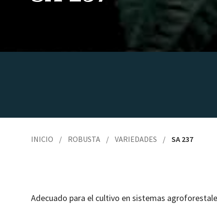
INICIO
/
ROBUSTA
/
VARIEDADES
/
SA 237
Ade­cua­do para el cul­ti­vo en sis­temas agro­fore­sta