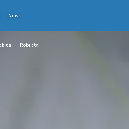
News
abica
Robusta