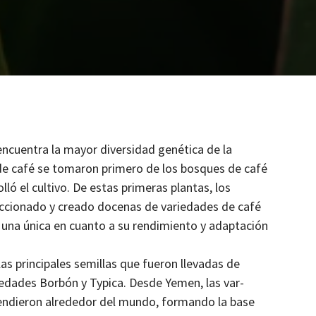
encuen­tra la may­or diver­si­dad genéti­ca de la
las de café se tomaron primero de los bosques de café
ó el cul­ti­vo. De estas primeras plan­tas, los
c­ciona­do y crea­do doce­nas de var­iedades de café
a una úni­ca en cuan­to a su rendimien­to y adaptación
s prin­ci­pales semi­l­las que fueron lle­vadas de
edades Bor­bón y Typ­i­ca. Des­de Yemen, las var­
tendieron alrede­dor del mun­do, for­man­do la base