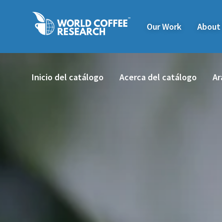
Our Work
About
Inicio del catálogo
Acerca del catálogo
Ar