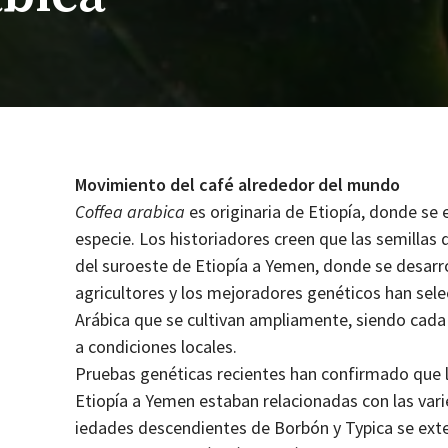
Movimien­to del café alrede­dor del mundo
Cof­fea ara­bi­ca
es orig­i­nar­ia de Etiopía, donde se 
especie. Los his­to­ri­adores creen que las semi­l­
del suroeste de Etiopía a Yemen, donde se desar­rol­l
agricul­tores y los mejo­radores genéti­cos han sele
Arábi­ca que se cul­ti­van ampli­a­mente, sien­do cad
a condi­ciones locales.
Prue­bas genéti­cas recientes han con­fir­ma­do que la
Etiopía a Yemen esta­ban rela­cionadas con las var­i
iedades descen­di­entes de Bor­bón y Typ­i­ca se ex