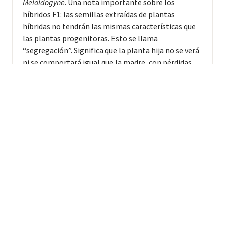
Meloidogyne
. Una nota importante sobre los
híbridos F1: las semillas extraídas de plantas
híbridas no tendrán las mismas características que
las plantas progenitoras. Esto se llama
“segregación”. Significa que la planta hija no se verá
ni se comportará igual que la madre, con pérdidas
potenciales de rendimiento, resistencia a
enfermedades, calidad u otras características de
desempeño agronómico. La variedad solo debe
reproducirse mediante propagación clonal y
comprarse en viveros de confianza.
Background
GRUPO GENETICO
Híbrido F1 (Introgresión)