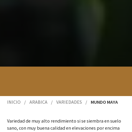
INICIO
/
ARABICA
/
VARIEDADES
/
MUNDO MAYA
Var­iedad de muy alto rendimien­to si se siem­bra en sue­lo
sano, con muy bue­na cal­i­dad en ele­va­ciones por enci­ma