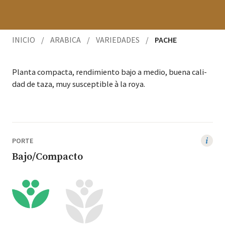
INICIO
/
ARABICA
/
VARIEDADES
/
PACHE
Plan­ta com­pacta, rendimien­to bajo a medio, bue­na cal­i­
dad de taza, muy sus­cep­ti­ble à la roya.
PORTE
Bajo/Compacto