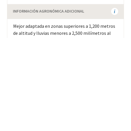
INFORMACIÓN AGRONÓMICA ADICIONAL
Mejor adaptada en zonas superiores a 1,200 metros
de altitud y lluvias menores a 2,500 milímetros al
año. En Perú, la altitud recomendada es de >1400 m.
Background
GRUPO GENETICO
Grupo Borbón-Típica (Típica relacionada)
FAMILIA
Una mutación natural del Típica.