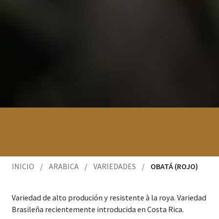
INICIO
/
ARABICA
/
VARIEDADES
/
OBATÁ (ROJO)
Var­iedad de alto pro­dución y resistente à la roya. Var­iedad
Brasileña recien­te­mente intro­duci­da en Cos­ta Rica.