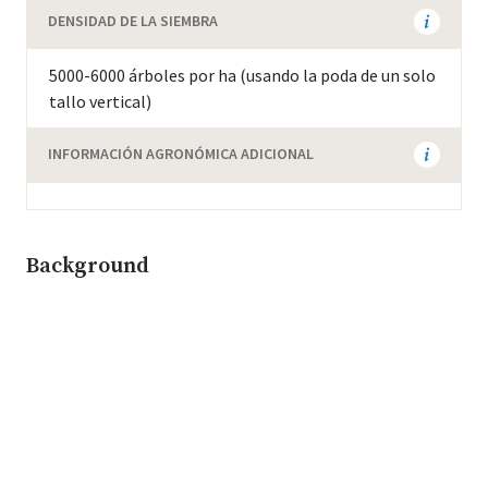
DENSIDAD DE LA SIEMBRA
5000-6000 árboles por ha (usando la poda de un solo
tallo vertical)
INFORMACIÓN AGRONÓMICA ADICIONAL
Background
GRUPO GENETICO
Introgresión (Sarchimor relacionada)
FAMILIA
Timor Híbrido 832/2 x Villa Sarchí CIFC 971/10