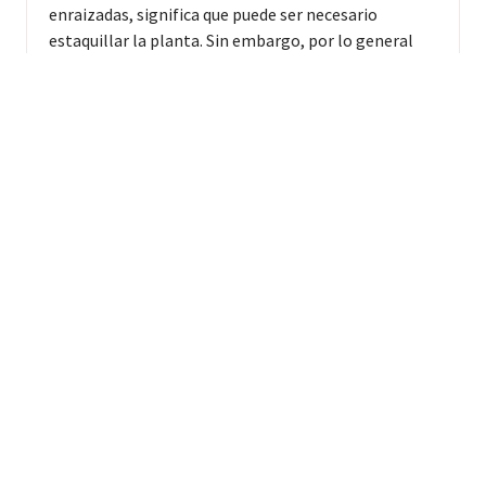
enraizadas, significa que puede ser necesario
estaquillar la planta. Sin embargo, por lo general
esto no se convierte en un problema y más bien
facilita la cosecha. Suele cultivarse a 700 metros
sobre el nivel del mar. Tiene que ser plantado junto
con otros clones para permitir la fructificación.
Background
TIPO
Clon
GRUPO GENETICO
Grupo de Guinea