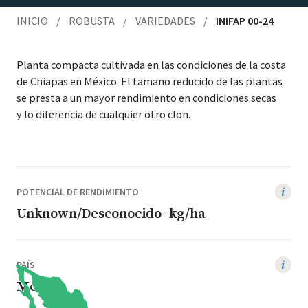
INICIO
/
ROBUSTA
/
VARIEDADES
/
INIFAP 00-24
Plan­ta com­pacta cul­ti­va­da en las condi­ciones de la cos­ta
de Chi­a­pas en Méx­i­co. El tamaño reduci­do de las plan­tas
se pres­ta a un may­or rendimien­to en condi­ciones secas
y lo difer­en­cia de cualquier otro clon.
POTENCIAL DE RENDIMIENTO
Unknown/Desconocido- kg/ha
PAÍS
México