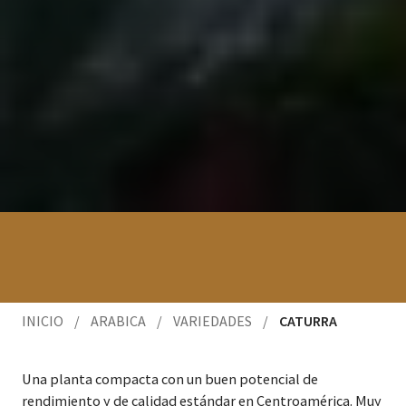
INICIO
/
ARABICA
/
VARIEDADES
/
CATURRA
Una plan­ta com­pacta con un buen poten­cial de
rendimien­to y de cal­i­dad están­dar en Cen­troaméri­ca. Muy