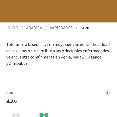
INICIO
/
ARABICA
/
VARIEDADES
/
SL28
Tol­er­ante à la sequía y con muy buen poten­cial de cal­i­dad
de taza, pero sus­cep­ti­ble a las prin­ci­pales enfer­medades.
Se encuen­tra común­mente en Kenia, Malawi, Ugan­da
y Zimbabue.
PORTE
Alto