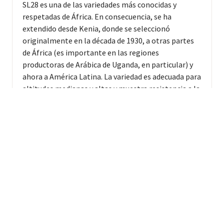
SL28 es una de las variedades más conocidas y
respetadas de África. En consecuencia, se ha
extendido desde Kenia, donde se seleccionó
originalmente en la década de 1930, a otras partes
de África (es importante en las regiones
productoras de Arábica de Uganda, en particular) y
ahora a América Latina. La variedad es adecuada para
altitudes medianas y altas y muestra resistencia a la
sequía, pero es susceptible a las principales
enfermedades del café. SL28 se destaca por su
rusticidad, una cualidad que significa que se puede
dejar desatendida durante años o incluso décadas y
luego volver a la producción exitosa. Hay árboles
SL28 en muchas partes de Kenia que tienen entre 60
y 80 años y aún son productivos.SL28 fue
seleccionada en los antiguos Laboratorios Agrícolas
Scott (ahora Laboratorios Agrícolas Nacionales,
NARL ubicados en Kabete; más información a
continuación). Las selecciones de árboles